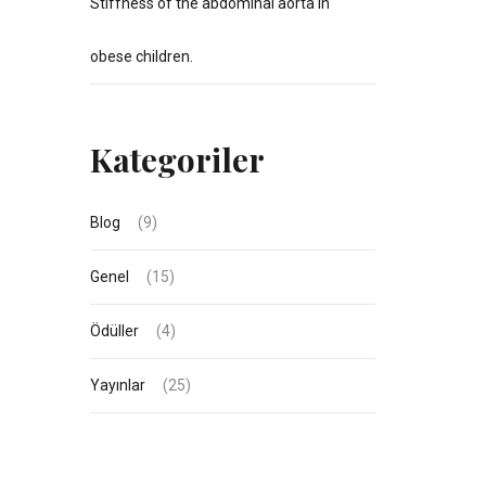
Stiffness of the abdominal aorta in
obese children.
Kategoriler
Blog
(9)
Genel
(15)
Ödüller
(4)
Yayınlar
(25)