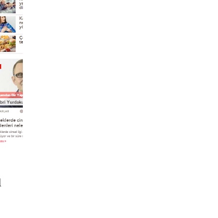
ı
da Göğüs Ağrısı