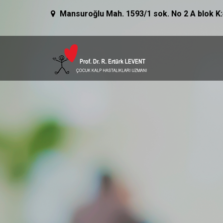
Skip to content
Mansuroğlu Mah. 1593/1 sok. No 2 A blok K:4