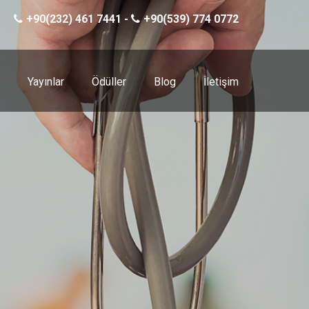
+90(232) 461 7441 -
+90(539) 774 0772
Yayınlar
Ödüller
Blog
İletişim