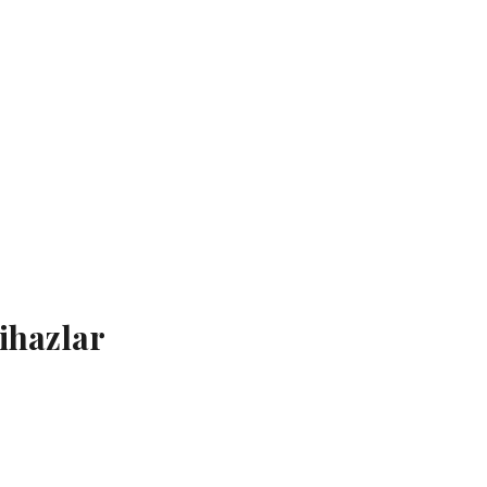
ihazlar
tmada Farklı Cihazlar