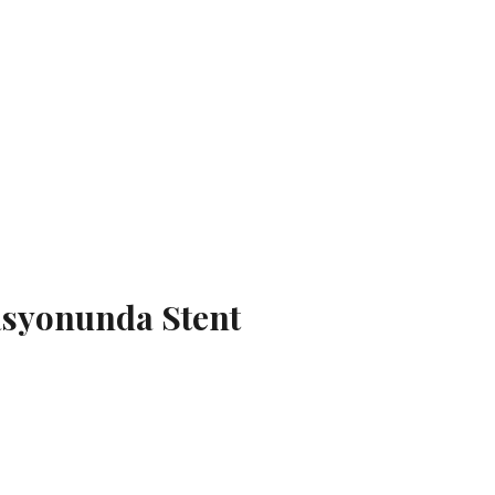
asyonunda Stent
da Aort Koarktasyonunda Stent Uygulamaları